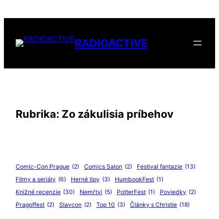
Přeskočit
na
obsah
RADIOACTIVE
Rubrika:
Zo zákulisia príbehov
Comic-Con Prague
(2)
Comics Salon
(2)
Festival fantazie
(13)
Filmy a seriály
(6)
Herné tipy
(3)
HumbookFest
(1)
Knižné recenzie
(30)
Nemŕtvi
(5)
PotterFest
(1)
Poviedky
(2)
Pragoffest
(2)
Slavcon
(2)
Top 10
(3)
Články s Christie
(18)