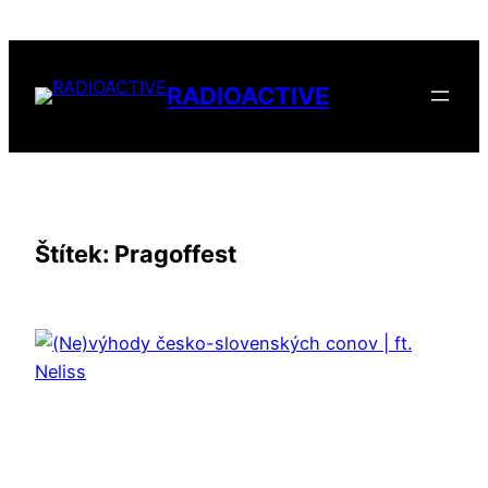
Přeskočit
na
obsah
RADIOACTIVE
Štítek:
Pragoffest