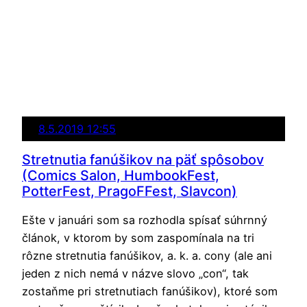
8.5.2019 12:55
Stretnutia fanúšikov na päť spôsobov
(Comics Salon, HumbookFest,
PotterFest, PragoFFest, Slavcon)
Ešte v januári som sa rozhodla spísať súhrnný
článok, v ktorom by som zaspomínala na tri
rôzne stretnutia fanúšikov, a. k. a. cony (ale ani
jeden z nich nemá v názve slovo „con“, tak
zostaňme pri stretnutiach fanúšikov), ktoré som