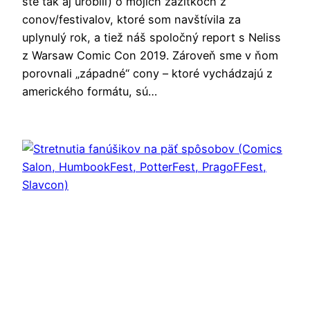
ste tak aj urobili) o mojich zážitkoch z
conov/festivalov, ktoré som navštívila za
uplynulý rok, a tiež náš spoločný report s Neliss
z Warsaw Comic Con 2019. Zároveň sme v ňom
porovnali „západné“ cony – ktoré vychádzajú z
amerického formátu, sú…