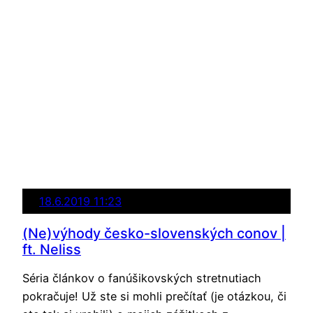
18.6.2019 11:23
(Ne)výhody česko-slovenských conov |
ft. Neliss
Séria článkov o fanúšikovských stretnutiach
pokračuje! Už ste si mohli prečítať (je otázkou, či