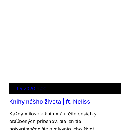
1.5.2020 9:00
Knihy nášho života | ft. Neliss
Každý milovník kníh má určite desiatky
obľúbených príbehov, ale len tie
najvýnimočnejšie ovplyvnia jeho život.