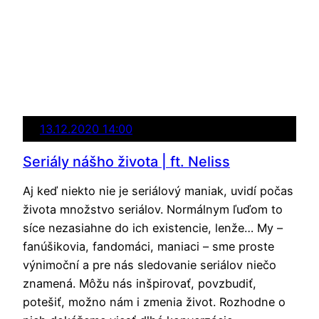
13.12.2020 14:00
Seriály nášho života | ft. Neliss
Aj keď niekto nie je seriálový maniak, uvidí počas
života množstvo seriálov. Normálnym ľuďom to
síce nezasiahne do ich existencie, lenže… My –
fanúšikovia, fandomáci, maniaci – sme proste
výnimoční a pre nás sledovanie seriálov niečo
znamená. Môžu nás inšpirovať, povzbudiť,
potešiť, možno nám i zmenia život. Rozhodne o