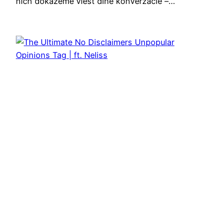
nich dokážeme viesť dlhé konverzácie –…