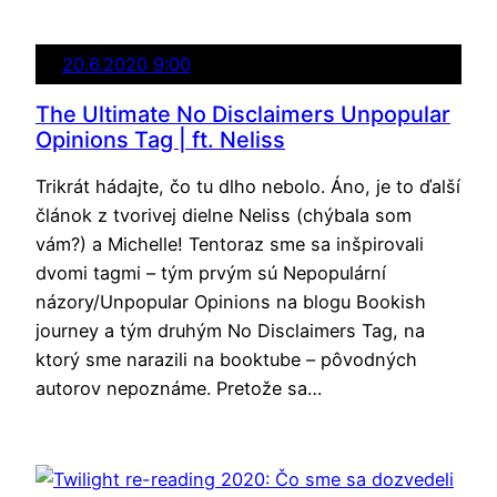
20.6.2020 9:00
The Ultimate No Disclaimers Unpopular
Opinions Tag | ft. Neliss
Trikrát hádajte, čo tu dlho nebolo. Áno, je to ďalší
článok z tvorivej dielne Neliss (chýbala som
vám?) a Michelle! Tentoraz sme sa inšpirovali
dvomi tagmi – tým prvým sú Nepopulární
názory/Unpopular Opinions na blogu Bookish
journey a tým druhým No Disclaimers Tag, na
ktorý sme narazili na booktube – pôvodných
autorov nepoznáme. Pretože sa…