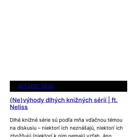
30.1.2021 10:00
(Ne)výhody dlhých knižných sérií | ft.
Neliss
Dlhé knižné série sú podľa mňa vďačnou témou
na diskusiu – niektorí ich neznášajú, niektorí ich
zbožňujú (niektorí k nim nemajú vzťah, áno,