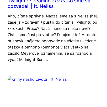
Twilight re-reading 2020: Čo sme sa
dozvedeli | ft. Neliss
Áno, čítate správne. Naozaj sme sa s Neliss (hej,
zase ja – zdravím!) pustili do čítania Twilightu po
x-rokoch. Prečo? Naučili sme sa niečo nové?
Zistili sme čosi prevratné? Ľutujeme to? V tomto
príspevku nájdete odpovede na všetky uvedené
otázky a omnoho (omnoho) viac! Všetko sa
začalo Meyerovej oznámením, že sa rozhodla
vydať Midnight Sun,…