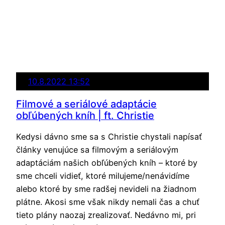
10.8.2022 13:52
Filmové a seriálové adaptácie
obľúbených kníh | ft. Christie
Kedysi dávno sme sa s Christie chystali napísať
články venujúce sa filmovým a seriálovým
adaptáciám našich obľúbených kníh – ktoré by
sme chceli vidieť, ktoré milujeme/nenávidíme
alebo ktoré by sme radšej nevideli na žiadnom
plátne. Akosi sme však nikdy nemali čas a chuť
tieto plány naozaj zrealizovať. Nedávno mi, pri