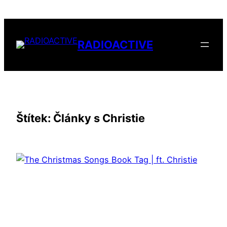
Přeskočit
na
obsah
RADIOACTIVE
Štítek:
Články s Christie