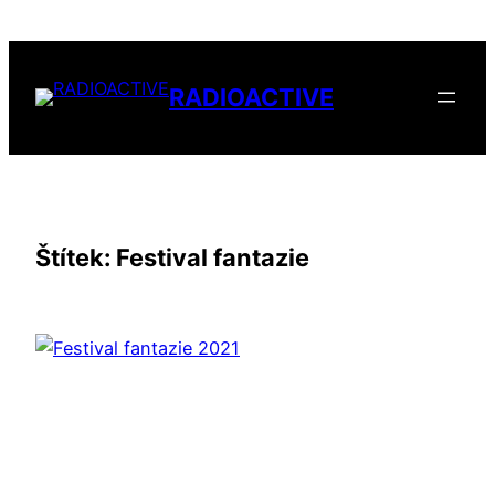
Přeskočit
na
obsah
RADIOACTIVE
Štítek:
Festival fantazie