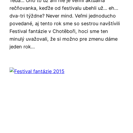
Teda… Ono to už ani nie je veľmi aktuálna
rečňovanka, keďže od festivalu ubehli už… eh…
dva-tri týždne? Never mind. Veľmi jednoducho
povedané, aj tento rok sme so sestrou navštívili
Festival fantázie v Chotěboři, hoci sme ten
minulý uvažovali, že si možno pre zmenu dáme
jeden rok…