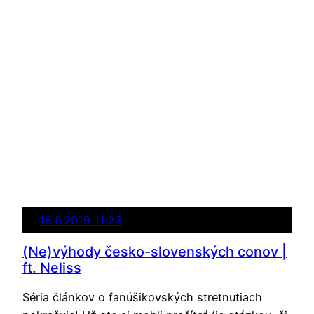
18.6.2019 11:23
(Ne)výhody česko-slovenských conov |
ft. Neliss
Séria článkov o fanúšikovských stretnutiach