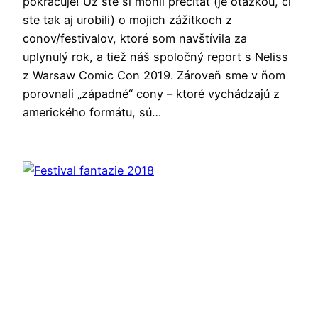
pokračuje! Už ste si mohli prečítať (je otázkou, či
ste tak aj urobili) o mojich zážitkoch z
conov/festivalov, ktoré som navštívila za
uplynulý rok, a tiež náš spoločný report s Neliss
z Warsaw Comic Con 2019. Zároveň sme v ňom
porovnali „západné“ cony – ktoré vychádzajú z
amerického formátu, sú…