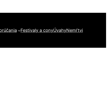
orúčania
Festivaly a cony
Úvahy
Nemŕtvi