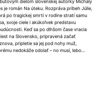
butovým dielom slovenskej autorky Michaly
es je román Na úteku. Rozpráva príbeh Júlie,
orá po tragickej smrti v rodine stratí samu
ba, svoje ciele i akúkoľvek predstavu
budúcnosti. Keď sa po dlhšom čase vracia
ciest na Slovensko, pripravená začať
znova, pripletie sa jej pod nohy muž,
orému nedokáže odolať – no musí, lebo…