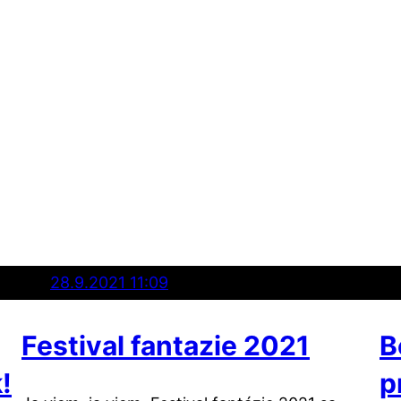
28.9.2021 11:09
Festival fantazie 2021
B
!
p