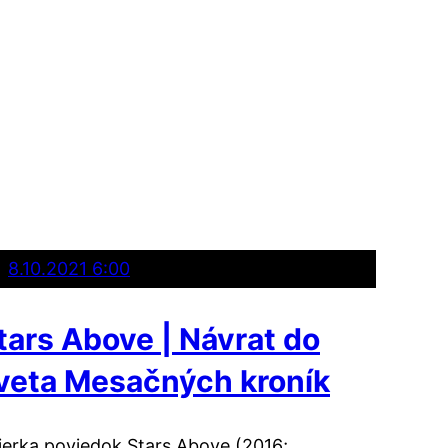
8.10.2021 6:00
tars Above | Návrat do
veta Mesačných kroník
ierka poviedok Stars Above (2016;