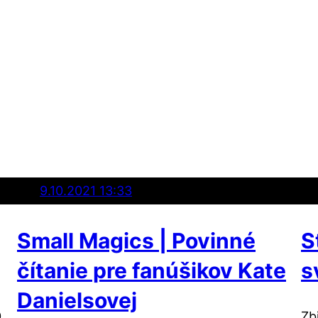
9.10.2021 13:33
Small Magics | Povinné
S
čítanie pre fanúšikov Kate
s
Danielsovej
0
Zb