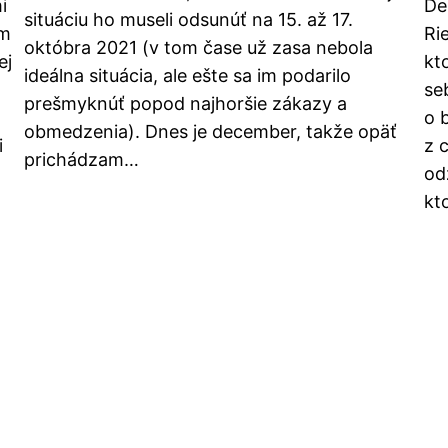
i
De
situáciu ho museli odsunúť na 15. až 17.
om
Ri
októbra 2021 (v tom čase už zasa nebola
ej
kt
ideálna situácia, ale ešte sa im podarilo
se
prešmyknúť popod najhoršie zákazy a
o 
obmedzenia). Dnes je december, takže opäť
i
z 
prichádzam…
od
kt