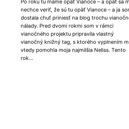
Po roku tu máme opäť Vianoce – a opäť sa m
nechce veriť, že sú tu opäť Vianoce – a ja s
dostala chuť priniesť na blog trochu vianočn
nálady. Pred dvomi rokmi som v rámci
vianočného projektu pripravila vlastný
vianočný knižný tag, s ktorého vyplnením m
vtedy pomohla moja najmilšia Neliss. Tento
rok…