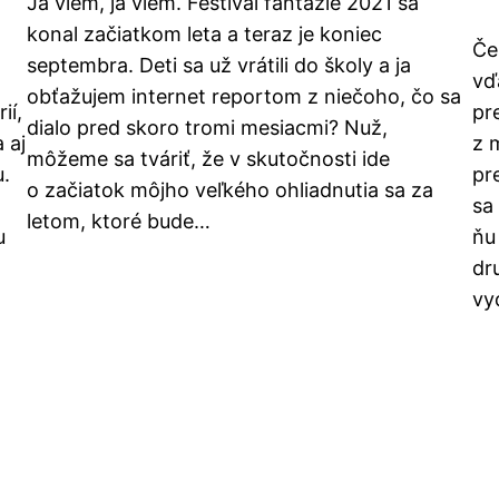
Ja viem, ja viem. Festival fantázie 2021 sa
konal začiatkom leta a teraz je koniec
Če
septembra. Deti sa už vrátili do školy a ja
vď
obťažujem internet reportom z niečoho, čo sa
ií,
pr
dialo pred skoro tromi mesiacmi? Nuž,
 aj
z 
môžeme sa tváriť, že v skutočnosti ide
u.
pr
o začiatok môjho veľkého ohliadnutia sa za
sa
letom, ktoré bude…
u
ňu
dr
vy