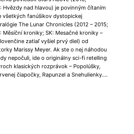
: Hvězdy nad hlavou) je povinným čítaním
e všetkých fanúšikov dystopickej
tralógie The Lunar Chronicles (2012 – 2015;
: Měsíční kroniky; SK: Mesačné kroniky –
lovenčine zatiaľ vyšiel prvý diel) od
torky Marissy Meyer. Ak ste o nej náhodou
dy nepočuli, ide o originálny sci-fi retelling
yroch klasických rozprávok – Popolúšky,
rvenej čiapočky, Rapunzel a Snehulienky.…