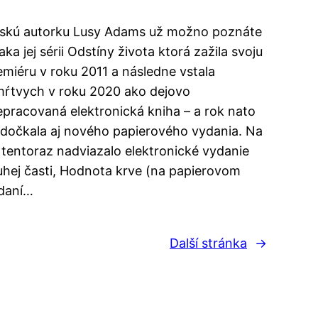
skú autorku Lusy Adams už možno poznáte
aka jej sérii Odstíny života ktorá zažila svoju
emiéru v roku 2011 a následne vstala
mŕtvych v roku 2020 ako dejovo
epracovaná elektronická kniha – a rok nato
 dočkala aj nového papierového vydania. Na
 tentoraz nadviazalo elektronické vydanie
uhej časti, Hodnota krve (na papierovom
daní…
Další stránka
→