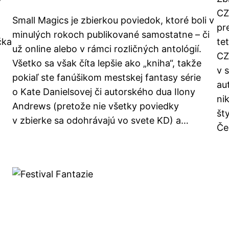
CZ
Small Magics je zbierkou poviedok, ktoré boli v
pr
minulých rokoch publikované samostatne – či
čka
te
už online alebo v rámci rozličných antológií.
CZ
Všetko sa však číta lepšie ako „kniha“, takže
v s
pokiaľ ste fanúšikom mestskej fantasy série
au
o Kate Danielsovej či autorského dua Ilony
nik
Andrews (pretože nie všetky poviedky
št
v zbierke sa odohrávajú vo svete KD) a…
Če