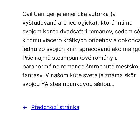
Gail Carriger je americká autorka (a
vyštudovaná archeologička), ktorá má na
svojom konte dvadsaťtri románov, sedem sér
k tomu viacero krátkych príbehov a dokonca
jednu zo svojich kníh spracovanú ako mang
Píše najmä steampunkové romány a
paranormálne romance šmrncnuté mestsko
fantasy. V našom kúte sveta je známa skôr
svojou YA steampunkovou sériou…
←
Předchozí stránka