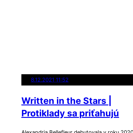
8.12.2021 11:52
Written in the Stars |
Protiklady sa priťahujú
Alexandria Bellefleur debutovala v roku 202