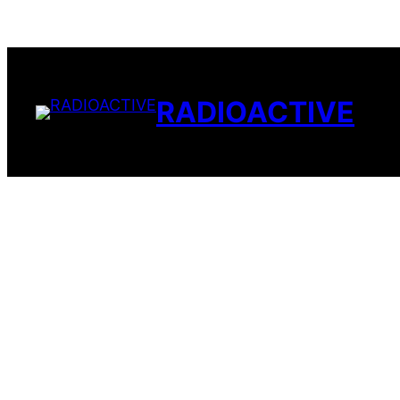
Přeskočit
na
obsah
RADIOACTIVE