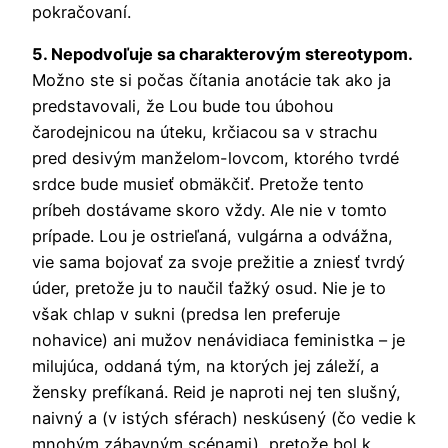
pokračovaní.
5. Nepodvoľuje sa charakterovým stereotypom.
Možno ste si počas čítania anotácie tak ako ja
predstavovali, že Lou bude tou úbohou
čarodejnicou na úteku, krčiacou sa v strachu
pred desivým manželom-lovcom, ktorého tvrdé
srdce bude musieť obmäkčiť. Pretože tento
príbeh dostávame skoro vždy. Ale nie v tomto
prípade. Lou je ostrieľaná, vulgárna a odvážna,
vie sama bojovať za svoje prežitie a zniesť tvrdý
úder, pretože ju to naučil ťažký osud. Nie je to
však chlap v sukni (predsa len preferuje
nohavice) ani mužov nenávidiaca feministka – je
milujúca, oddaná tým, na ktorých jej záleží, a
žensky prefíkaná. Reid je naproti nej ten slušný,
naivný a (v istých sférach) neskúsený (čo vedie k
mnohým zábavným scénami), pretože bol k