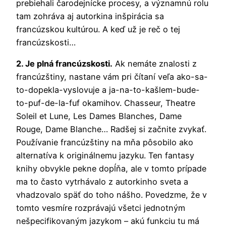
prebiehali čarodejnícke procesy, a významnú rolu
tam zohráva aj autorkina inšpirácia sa
francúzskou kultúrou. A keď už je reč o tej
francúzskosti…
2. Je plná francúzskosti.
Ak nemáte znalosti z
francúzštiny, nastane vám pri čítaní veľa ako-sa-
to-dopekla-vyslovuje a ja-na-to-kašlem-bude-
to-puf-de-la-fuf okamihov. Chasseur, Theatre
Soleil et Lune, Les Dames Blanches, Dame
Rouge, Dame Blanche… Radšej si začnite zvykať.
Používanie francúzštiny na mňa pôsobilo ako
alternatíva k originálnemu jazyku. Ten fantasy
knihy obvykle pekne dopĺňa, ale v tomto prípade
ma to často vytrhávalo z autorkinho sveta a
vhadzovalo späť do toho nášho. Povedzme, že v
tomto vesmíre rozprávajú všetci jednotným
nešpecifikovaným jazykom – akú funkciu tu má