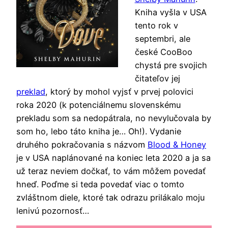
Kniha vyšla v USA
tento rok v
septembri, ale
české CooBoo
chystá pre svojich
čitateľov jej
preklad
, ktorý by mohol vyjsť v prvej polovici
roka 2020 (k potenciálnemu slovenskému
prekladu som sa nedopátrala, no nevylučovala by
som ho, lebo táto kniha je… Oh!). Vydanie
druhého pokračovania s názvom
Blood & Honey
je v USA naplánované na koniec leta 2020 a ja sa
už teraz neviem dočkať, to vám môžem povedať
hneď. Poďme si teda povedať viac o tomto
zvláštnom diele, ktoré tak odrazu prilákalo moju
lenivú pozornosť…