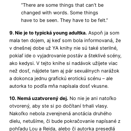
“There are some things that can’t be
changed with words. Some things
have to be seen. They have to be felt.”
9. Nie je to typická young adultka.
Aspoň ja som
mala ten dojem, aj keď som bola informovaná, že
v dnešnej dobe už YA knihy nie sú také sterilné,
pokiaľ ide o vyjadrovanie postáv a šteklivé scény,
ako kedysi. V tejto knihe si nadávok užijete viac
než dosť, nájdete tam aj pár sexuálnych narážok
a dokonca jednu grafickú erotickú scénu – ale
autorka to podľa mňa napísala dosť vkusne.
10. Nemá uzatvorený dej.
No nie je ani natoľko
otvorený, aby ste si po dočítaní trhali vlasy.
Nakoľko nebola zverejnená anotácia druhého
dielu, netušíme, či bude pokračovanie napísané z
pohľadu Lou a Reida, alebo či autorka presedlá