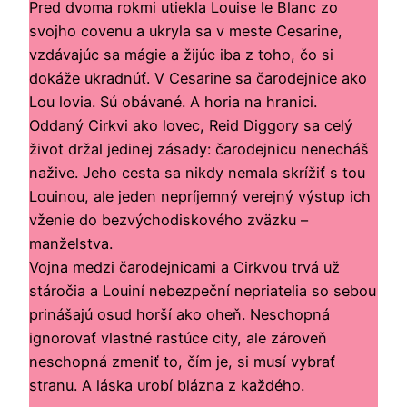
Pred dvoma rokmi utiekla Louise le Blanc zo
svojho covenu a ukryla sa v meste Cesarine,
vzdávajúc sa mágie a žijúc iba z toho, čo si
dokáže ukradnúť. V Cesarine sa čarodejnice ako
Lou lovia. Sú obávané. A horia na hranici.
Oddaný Cirkvi ako lovec, Reid Diggory sa celý
život držal jedinej zásady: čarodejnicu nenecháš
nažive. Jeho cesta sa nikdy nemala skrížiť s tou
Louinou, ale jeden nepríjemný verejný výstup ich
vženie do bezvýchodiskového zväzku –
manželstva.
Vojna medzi čarodejnicami a Cirkvou trvá už
stáročia a Louiní nebezpeční nepriatelia so sebou
prinášajú osud horší ako oheň. Neschopná
ignorovať vlastné rastúce city, ale zároveň
neschopná zmeniť to, čím je, si musí vybrať
stranu. A láska urobí blázna z každého.