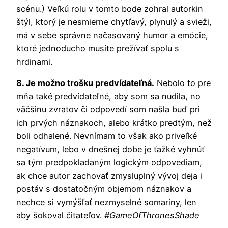
scénu.) Veľkú rolu v tomto bode zohral autorkin
štýl, ktorý je nesmierne chytľavý, plynulý a svieži,
má v sebe správne načasovaný humor a emócie,
ktoré jednoducho musíte prežívať spolu s
hrdinami.
8. Je možno trošku predvídateľná.
Nebolo to pre
mňa také predvídateľné, aby som sa nudila, no
väčšinu zvratov či odpovedí som našla buď pri
ich prvých náznakoch, alebo krátko predtým, než
boli odhalené. Nevnímam to však ako priveľké
negatívum, lebo v dnešnej dobe je ťažké vyhnúť
sa tým predpokladaným logickým odpovediam,
ak chce autor zachovať zmysluplný vývoj deja i
postáv s dostatočným objemom náznakov a
nechce si vymýšľať nezmyselné somariny, len
aby šokoval čitateľov.
#GameOfThronesShade