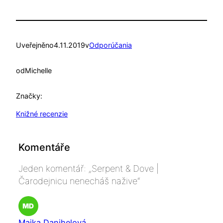
Uveřejněno
4.11.2019
v
Odporúčania
od
Michelle
Značky:
Knižné recenzie
Komentáře
Jeden komentář: „Serpent & Dove |
Čarodejnicu nenecháš nažive“
Majka Danihelová