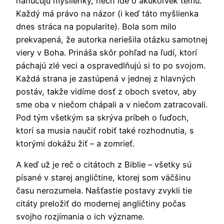
nanucujú myšlienky, nech ide o akúkoľvek tému.
Každý má právo na názor (i keď táto myšlienka
dnes stráca na popularite). Bola som milo
prekvapená, že autorka neriešila otázku samotnej
viery v Boha. Prináša skôr pohľad na ľudí, ktorí
páchajú zlé veci a ospravedlňujú si to po svojom.
Každá strana je zastúpená v jednej z hlavných
postáv, takže vidíme dosť z oboch svetov, aby
sme oba v niečom chápali a v niečom zatracovali.
Pod tým všetkým sa skrýva príbeh o ľuďoch,
ktorí sa musia naučiť robiť také rozhodnutia, s
ktorými dokážu žiť – a zomrieť.
A keď už je reč o citátoch z Biblie – všetky sú
písané v starej angličtine, ktorej som väčšinu
času nerozumela. Našťastie postavy zvykli tie
citáty preložiť do modernej angličtiny počas
svojho rozjímania o ich význame.