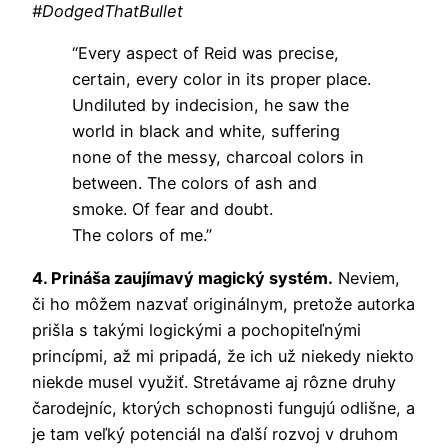
#DodgedThatBullet
“Every aspect of Reid was precise,
certain, every color in its proper place.
Undiluted by indecision, he saw the
world in black and white, suffering
none of the messy, charcoal colors in
between. The colors of ash and
smoke. Of fear and doubt.
The colors of me.”
4. Prináša zaujímavý magický systém.
Neviem,
či ho môžem nazvať originálnym, pretože autorka
prišla s takými logickými a pochopiteľnými
princípmi, až mi pripadá, že ich už niekedy niekto
niekde musel využiť. Stretávame aj rôzne druhy
čarodejníc, ktorých schopnosti fungujú odlišne, a
je tam veľký potenciál na ďalší rozvoj v druhom