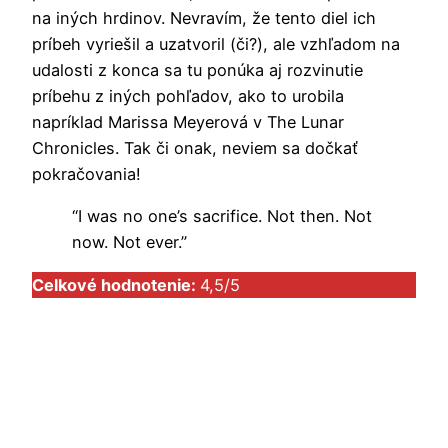
na iných hrdinov. Nevravím, že tento diel ich
príbeh vyriešil a uzatvoril (či?), ale vzhľadom na
udalosti z konca sa tu ponúka aj rozvinutie
príbehu z iných pohľadov, ako to urobila
napríklad Marissa Meyerová v The Lunar
Chronicles. Tak či onak, neviem sa dočkať
pokračovania!
“I was no one’s sacrifice. Not then. Not
now. Not ever.”
Celkové hodnotenie:
4,5/5