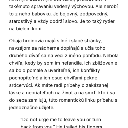
takémuto správaniu vedený výchovou. Ale nerobí
to z neho bábovku. Je bojovný, zodpovedný,
starostlivý a vždy dodrží slovo. Je to taký rytier
na bielom koni.
Obaja hrdinovia majú silné i slabé stránky,
navzájom sa nádherne dopĺňajú a učia toho
druhého dívať sa na veci z iného pohľadu. Nebola
chvíľa, kedy by som im nefandila. Ich zbližovanie
sa bolo pomalé a uveriteľné, ich konflikty
pochopiteľné a ich osud chvíľami pekne
srdcervúci. Ak máte radi príbehy o zakázanej
láske a nepriateľoch na život a na smrť, ktorí sa
do seba zamilujú, túto romantickú linku príbehu si
jednoznačne užijete.
“Do not urge me to leave you or turn
back from you.” He trailed his fingers