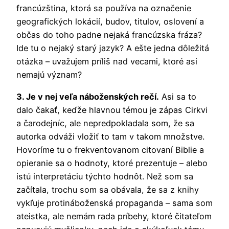
francúzština, ktorá sa používa na označenie
geografických lokácií, budov, titulov, oslovení a
občas do toho padne nejaká francúzska fráza?
Ide tu o nejaký starý jazyk? A ešte jedna dôležitá
otázka – uvažujem príliš nad vecami, ktoré asi
nemajú význam?
3. Je v nej veľa náboženských rečí.
Asi sa to
dalo čakať, keďže hlavnou témou je zápas Cirkvi
a čarodejníc, ale nepredpokladala som, že sa
autorka odváži vložiť to tam v takom množstve.
Hovoríme tu o frekventovanom citovaní Biblie a
opieranie sa o hodnoty, ktoré prezentuje – alebo
istú interpretáciu týchto hodnôt. Než som sa
začítala, trochu som sa obávala, že sa z knihy
vykľuje protináboženská propaganda – sama som
ateistka, ale nemám rada príbehy, ktoré čitateľom