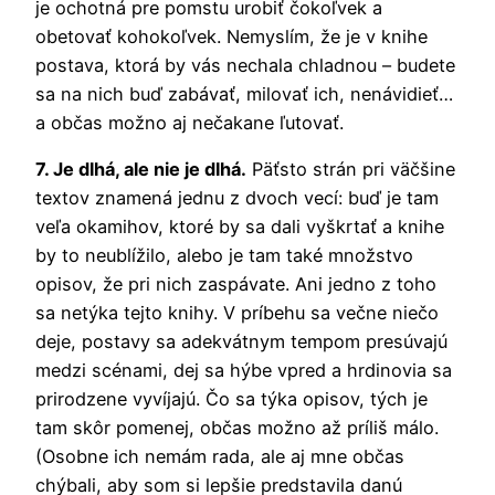
je ochotná pre pomstu urobiť čokoľvek a
obetovať kohokoľvek. Nemyslím, že je v knihe
postava, ktorá by vás nechala chladnou – budete
sa na nich buď zabávať, milovať ich, nenávidieť…
a občas možno aj nečakane ľutovať.
7. Je dlhá, ale nie je dlhá.
Päťsto strán pri väčšine
textov znamená jednu z dvoch vecí: buď je tam
veľa okamihov, ktoré by sa dali vyškrtať a knihe
by to neublížilo, alebo je tam také množstvo
opisov, že pri nich zaspávate. Ani jedno z toho
sa netýka tejto knihy. V príbehu sa večne niečo
deje, postavy sa adekvátnym tempom presúvajú
medzi scénami, dej sa hýbe vpred a hrdinovia sa
prirodzene vyvíjajú. Čo sa týka opisov, tých je
tam skôr pomenej, občas možno až príliš málo.
(Osobne ich nemám rada, ale aj mne občas
chýbali, aby som si lepšie predstavila danú