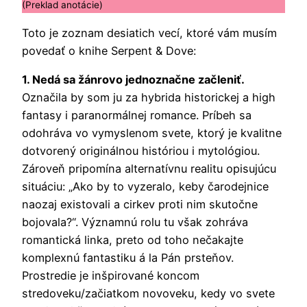
(Preklad anotácie)
Toto je zoznam desiatich vecí, ktoré vám musím
povedať o knihe Serpent & Dove:
1. Nedá sa žánrovo jednoznačne začleniť.
Označila by som ju za hybrida historickej a high
fantasy i paranormálnej romance. Príbeh sa
odohráva vo vymyslenom svete, ktorý je kvalitne
dotvorený originálnou históriou i mytológiou.
Zároveň pripomína alternatívnu realitu opisujúcu
situáciu: „Ako by to vyzeralo, keby čarodejnice
naozaj existovali a cirkev proti nim skutočne
bojovala?“. Významnú rolu tu však zohráva
romantická linka, preto od toho nečakajte
komplexnú fantastiku á la Pán prsteňov.
Prostredie je inšpirované koncom
stredoveku/začiatkom novoveku, kedy vo svete