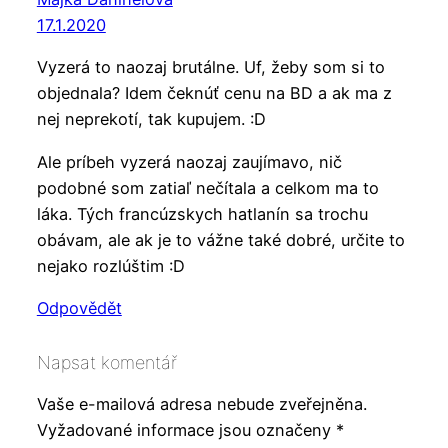
17.1.2020
Vyzerá to naozaj brutálne. Uf, žeby som si to
objednala? Idem čeknúť cenu na BD a ak ma z
nej neprekotí, tak kupujem. :D
Ale príbeh vyzerá naozaj zaujímavo, nič
podobné som zatiaľ nečítala a celkom ma to
láka. Tých francúzskych hatlanín sa trochu
obávam, ale ak je to vážne také dobré, určite to
nejako rozlúštim :D
Odpovědět
Napsat komentář
Vaše e-mailová adresa nebude zveřejněna.
Vyžadované informace jsou označeny
*