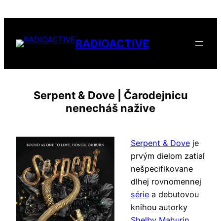
Přeskočit
na
obsah
RADIOACTIVE
Serpent & Dove | Čarodejnicu
nenecháš nažive
Serpent & Dove
je
prvým dielom zatiaľ
nešpecifikovane
dlhej rovnomennej
série
a debutovou
knihou autorky
Shelby Mahurin
.