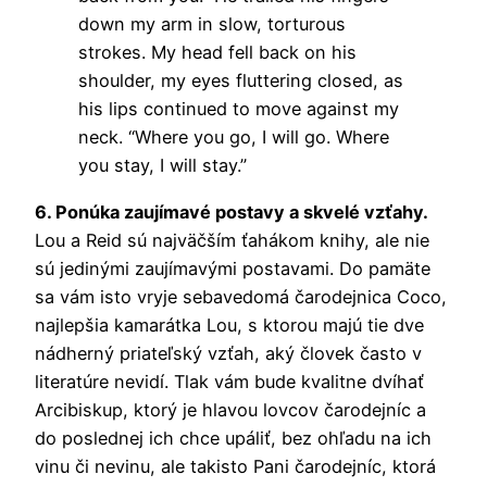
down my arm in slow, torturous
strokes. My head fell back on his
shoulder, my eyes fluttering closed, as
his lips continued to move against my
neck. “Where you go, I will go. Where
you stay, I will stay.”
6. Ponúka zaujímavé postavy a skvelé vzťahy.
Lou a Reid sú najväčším ťahákom knihy, ale nie
sú jedinými zaujímavými postavami. Do pamäte
sa vám isto vryje sebavedomá čarodejnica Coco,
najlepšia kamarátka Lou, s ktorou majú tie dve
nádherný priateľský vzťah, aký človek často v
literatúre nevidí. Tlak vám bude kvalitne dvíhať
Arcibiskup, ktorý je hlavou lovcov čarodejníc a
do poslednej ich chce upáliť, bez ohľadu na ich
vinu či nevinu, ale takisto Pani čarodejníc, ktorá