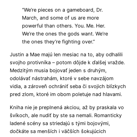
“We’re pieces on a gameboard, Dr.
March, and some of us are more
powerful than others. You. Me. Her.
We’re the ones the gods want. We’re
the ones they’re fighting over.”
Justin a Mae majú len mesiac na to, aby odhalili
svojho protivníka – potom dôjde k ďalšej vražde.
Medzitým musia bojovať jeden s druhým,
odolávať nástrahám, ktoré v sebe navzájom
vidia, a zároveň ochrániť seba či svojich blízkych
pred zlom, ktoré im obom poletuje nad hlavami.
Kniha nie je preplnená akciou, až by praskala vo
švíkoch, ale nudiť by ste sa nemali. Romanticky
ladené scény sa striedajú s tými bojovými,
dočkáte sa menších i väčších šokujúcich