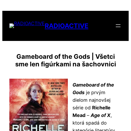
Přeskočit
na
obsah
RADIOACTIVE
Gameboard of the Gods | Všetci
sme len figúrkami na šachovnici
Gameboard of the
Gods
je prvým
dielom najnovšej
série od
Richelle
Mead
–
Age of X
,
ktorá spadá do
kategórie literatúry