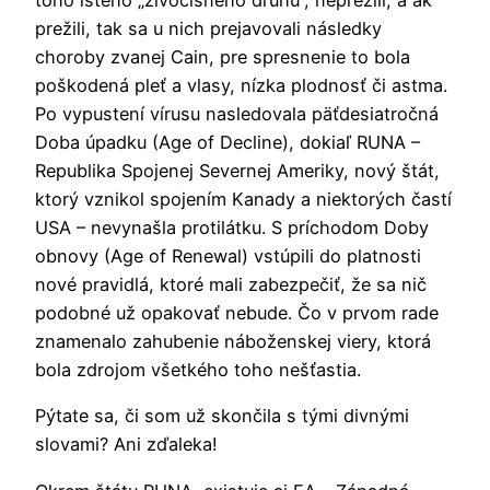
toho istého „živočíšneho druhu“, neprežili, a ak
prežili, tak sa u nich prejavovali následky
choroby zvanej Cain, pre spresnenie to bola
poškodená pleť a vlasy, nízka plodnosť či astma.
Po vypustení vírusu nasledovala päťdesiatročná
Doba úpadku (Age of Decline), dokiaľ RUNA –
Republika Spojenej Severnej Ameriky, nový štát,
ktorý vznikol spojením Kanady a niektorých častí
USA – nevynašla protilátku. S príchodom Doby
obnovy (Age of Renewal) vstúpili do platnosti
nové pravidlá, ktoré mali zabezpečiť, že sa nič
podobné už opakovať nebude. Čo v prvom rade
znamenalo zahubenie náboženskej viery, ktorá
bola zdrojom všetkého toho nešťastia.
Pýtate sa, či som už skončila s tými divnými
slovami? Ani zďaleka!