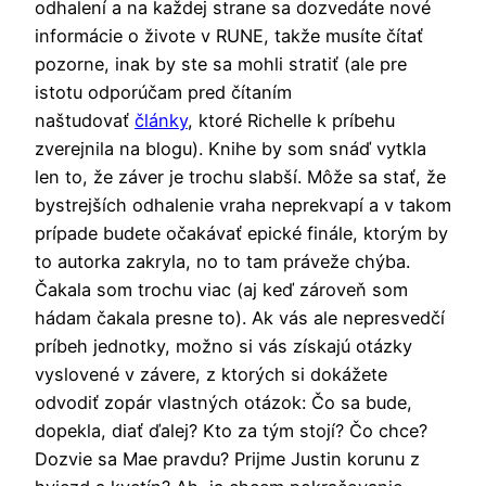
odhalení a na každej strane sa dozvedáte nové
informácie o živote v RUNE, takže musíte čítať
pozorne, inak by ste sa mohli stratiť (ale pre
istotu odporúčam pred čítaním
naštudovať
články
, ktoré Richelle k príbehu
zverejnila na blogu). Knihe by som snáď vytkla
len to, že záver je trochu slabší. Môže sa stať, že
bystrejších odhalenie vraha neprekvapí a v takom
prípade budete očakávať epické finále, ktorým by
to autorka zakryla, no to tam práveže chýba.
Čakala som trochu viac (aj keď zároveň som
hádam čakala presne to). Ak vás ale nepresvedčí
príbeh jednotky, možno si vás získajú otázky
vyslovené v závere, z ktorých si dokážete
odvodiť zopár vlastných otázok: Čo sa bude,
dopekla, diať ďalej? Kto za tým stojí? Čo chce?
Dozvie sa Mae pravdu? Prijme Justin korunu z