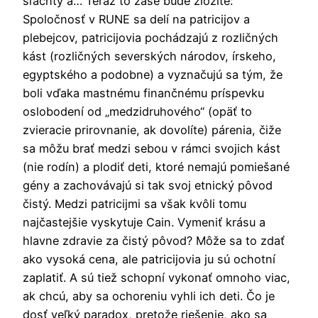
šľachty a… Teraz to zase bude zložité:
Spoločnosť v RUNE sa delí na patricijov a
plebejcov, patricijovia pochádzajú z rozličných
kást (rozličných severských národov, írskeho,
egyptského a podobne) a vyznačujú sa tým, že
boli vďaka mastnému finančnému príspevku
oslobodení od „medzidruhového“ (opäť to
zvieracie prirovnanie, ak dovolíte) párenia, čiže
sa môžu brať medzi sebou v rámci svojich kást
(nie rodín) a plodiť deti, ktoré nemajú pomiešané
gény a zachovávajú si tak svoj etnický pôvod
čistý. Medzi patricijmi sa však kvôli tomu
najčastejšie vyskytuje Cain. Vymeniť krásu a
hlavne zdravie za čistý pôvod? Môže sa to zdať
ako vysoká cena, ale patricijovia ju sú ochotní
zaplatiť. A sú tiež schopní vykonať omnoho viac,
ak chcú, aby sa ochoreniu vyhli ich deti. Čo je
dosť veľký paradox, pretože riešenie, ako sa