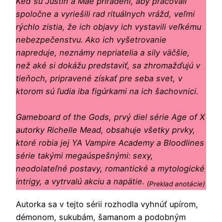
Keď sú Justin a Mae priradení, aby pracovali
spoločne a vyriešili rad rituálnych vrážd, veľmi
rýchlo zistia, že ich objavy ich vystavili veľkému
nebezpečenstvu. Ako ich vyšetrovanie
napreduje, neznámy nepriatelia a sily väčšie,
než aké si dokážu predstaviť, sa zhromažďujú v
tieňoch, pripravené získať pre seba svet, v
ktorom sú ľudia iba figúrkami na ich šachovnici.
Gameboard of the Gods, prvý diel série Age of X
autorky Richelle Mead, obsahuje všetky prvky,
ktoré robia jej YA Vampire Academy a Bloodlines
série takými megaúspešnými: sexy,
neodolateľné postavy, romantické a mytologické
intrigy, a vytrvalú akciu a napätie.
(Preklad anotácie)
Autorka sa v tejto sérii rozhodla vyhnúť upírom,
démonom, sukubám, šamanom a podobným