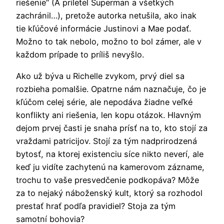
riešenie“ (A priletel Superman a všetkých
zachránil…), pretože autorka netušila, ako inak
tie kľúčové informácie Justinovi a Mae podať.
Možno to tak nebolo, možno to bol zámer, ale v
každom prípade to príliš nevyšlo.
Ako už býva u Richelle zvykom, prvý diel sa
rozbieha pomalšie. Opatrne nám naznačuje, čo je
kľúčom celej série, ale nepodáva žiadne veľké
konflikty ani riešenia, len kopu otázok. Hlavným
dejom prvej časti je snaha prísť na to, kto stojí za
vraždami patricijov. Stojí za tým nadprirodzená
bytosť, na ktorej existenciu síce nikto neverí, ale
keď ju vidíte zachytenú na kamerovom zázname,
trochu to vaše presvedčenie podkopáva? Môže
za to nejaký náboženský kult, ktorý sa rozhodol
prestať hrať podľa pravidiel? Stoja za tým
samotní bohovia?