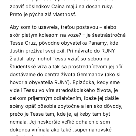
zbaviť dôsledkov Caina majú na dosah ruky.
Preto je pýcha zlá vlastnosť.
Aby som to uzavrela, treťou postavou – alebo
skôr piatym kolesom na voze? – je šestnásťročná
Tessa Cruz, pôvodne obyvateľka Panamy, kde
Justin prežíval svoj exil. Pri návrate do RUNY
žiadal, aby mohol Tessu vziať so sebou na
študentské víza a tak sa prostredníctvom jej očí
dostávame do centra života Gemmanov (ako si
hovoria obyvatelia RUNY). Epizódka, kedy sme
videli Tessu vo víre stredoškolského života, je
celkom príjemným odľahčením, ibaže jej ďalšie
scény opäť pôsobia zbytočne a len ako dôvody,
prečo je Tessa tam, kde je, aj keby tam byť
nemala. Jej neskoršie veľké odhalenie som
dokonca vnímala ako také „supermanovské