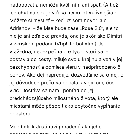
nadopovať a nemôžu kvôli nim ani spať. (A tiež
ich chuť na sex je vďaka nemu intenzívnejšia.)
Môžete si myslieť – keď už som hovorila o
Adrianovi – že Mae bude zase „Rose 2.0“, ale to
nie je ani zďaleka pravda, ona je skôr ako Dimitri
v ženskom podaní. (Vtip! To bol vtip!) Je
vražedná, nebezpečná pre tých, ktorí sa jej
postavia do cesty, miluje svoju krajinu a verí v jej
bezchybnosť a odmieta vieru v nadprirodzeno či
bohov. Ako dej napreduje, dozvedáme sa o nej, o
jej dôvodoch prečo sa pridala k vojakom, čosi
viac. Dostáva sa nám i pohľad do jej
predchádzajúceho milostného života, ktorý ale
miestami môže pôsobiť ako zbytočné vypĺňanie
priestoru.
Mae bola k Justinovi priradená ako jeho