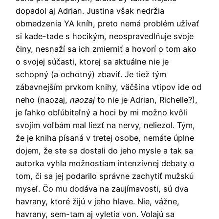
dopadol aj Adrian. Justina však nedržia
obmedzenia YA kníh, preto nemá problém užívať
si kade-tade s hocikým, neospravedlňuje svoje
činy, nesnaží sa ich zmierniť a hovorí o tom ako
o svojej súčasti, ktorej sa aktuálne nie je
schopný (a ochotný) zbaviť. Je tiež tým
zábavnejším prvkom knihy, väčšina vtipov ide od
neho (naozaj,
naozaj
to nie je Adrian, Richelle?),
je ľahko obľúbiteľný a hoci by mi možno kvôli
svojim voľbám mal liezť na nervy, neliezol. Tým,
že je kniha písaná v tretej osobe, nemáte úplne
dojem, že ste sa dostali do jeho mysle a tak sa
autorka vyhla možnostiam intenzívnej debaty o
tom, či sa jej podarilo správne zachytiť mužskú
myseľ. Čo mu dodáva na zaujímavosti, sú dva
havrany, ktoré žijú v jeho hlave. Nie, vážne,
havrany, sem-tam aj vyletia von. Volajú sa