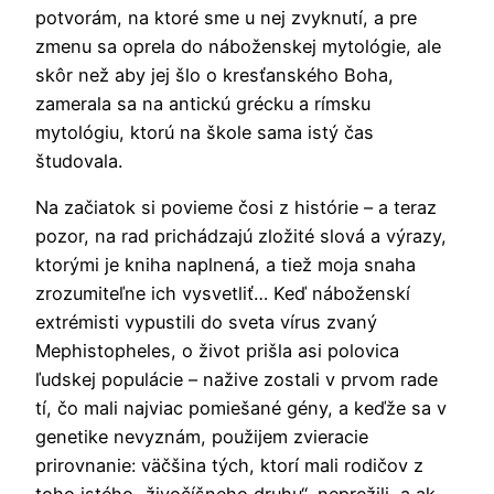
potvorám, na ktoré sme u nej zvyknutí, a pre
zmenu sa oprela do náboženskej mytológie, ale
skôr než aby jej šlo o kresťanského Boha,
zamerala sa na antickú grécku a rímsku
mytológiu, ktorú na škole sama istý čas
študovala.
Na začiatok si povieme čosi z histórie – a teraz
pozor, na rad prichádzajú zložité slová a výrazy,
ktorými je kniha naplnená, a tiež moja snaha
zrozumiteľne ich vysvetliť… Keď náboženskí
extrémisti vypustili do sveta vírus zvaný
Mephistopheles, o život prišla asi polovica
ľudskej populácie – nažive zostali v prvom rade
tí, čo mali najviac pomiešané gény, a keďže sa v
genetike nevyznám, použijem zvieracie
prirovnanie: väčšina tých, ktorí mali rodičov z