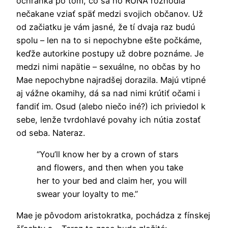
ochranka po tom, čo sa ho RUNA rozhodla
nečakane vziať späť medzi svojich občanov. Už
od začiatku je vám jasné, že tí dvaja raz budú
spolu – len na to si nepochybne ešte počkáme,
keďže autorkine postupy už dobre poznáme. Je
medzi nimi napätie – sexuálne, no občas by ho
Mae nepochybne najradšej dorazila. Majú vtipné
aj vážne okamihy, dá sa nad nimi krútiť očami i
fandiť im. Osud (alebo niečo iné?) ich priviedol k
sebe, lenže tvrdohlavé povahy ich nútia zostať
od seba. Nateraz.
“You’ll know her by a crown of stars
and flowers, and then when you take
her to your bed and claim her, you will
swear your loyalty to me.”
Mae je pôvodom aristokratka, pochádza z fínskej