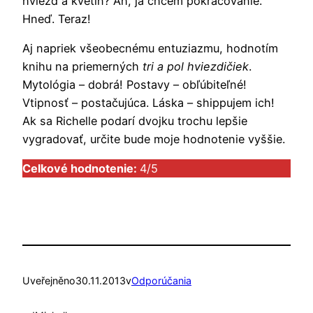
hviezd a kvetín? Ah, ja chcem pokračovanie.
Hneď. Teraz!
Aj napriek všeobecnému entuziazmu, hodnotím
knihu na priemerných
tri a pol hviezdičiek
.
Mytológia – dobrá! Postavy – obľúbiteľné!
Vtipnosť – postačujúca. Láska – shippujem ich!
Ak sa Richelle podarí dvojku trochu lepšie
vygradovať, určite bude moje hodnotenie vyššie.
Celkové hodnotenie:
4/5
Uveřejněno
30.11.2013
v
Odporúčania