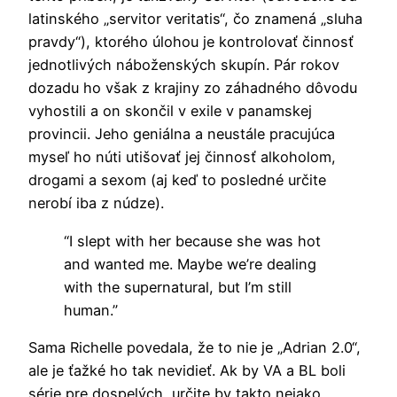
latinského „servitor veritatis“, čo znamená „sluha
pravdy“), ktorého úlohou je kontrolovať činnosť
jednotlivých náboženských skupín. Pár rokov
dozadu ho však z krajiny zo záhadného dôvodu
vyhostili a on skončil v exile v panamskej
provincii. Jeho geniálna a neustále pracujúca
myseľ ho núti utišovať jej činnosť alkoholom,
drogami a sexom (aj keď to posledné určite
nerobí iba z núdze).
“I slept with her because she was hot
and wanted me. Maybe we’re dealing
with the supernatural, but I’m still
human.”
Sama Richelle povedala, že to nie je „Adrian 2.0“,
ale je ťažké ho tak nevidieť. Ak by VA a BL boli
série pre dospelých, určite by takto nejako