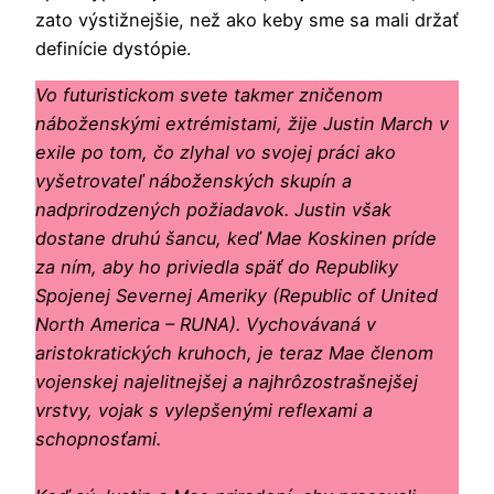
zato výstižnejšie, než ako keby sme sa mali držať
definície dystópie.
Vo futuristickom svete takmer zničenom
náboženskými extrémistami, žije Justin March v
exile po tom, čo zlyhal vo svojej práci ako
vyšetrovateľ náboženských skupín a
nadprirodzených požiadavok. Justin však
dostane druhú šancu, keď Mae Koskinen príde
za ním, aby ho priviedla späť do Republiky
Spojenej Severnej Ameriky (Republic of United
North America – RUNA). Vychovávaná v
aristokratických kruhoch, je teraz Mae členom
vojenskej najelitnejšej a najhrôzostrašnejšej
vrstvy, vojak s vylepšenými reflexami a
schopnosťami.