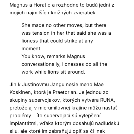
Magnus a Horatio a rozhodne to budú jedni z
mojich najmilších knižných zvieratiek.
She made no other moves, but there
was tension in her that said she was a
lioness that could strike at any
moment.
You know, remarks Magnus
conversationally, lionesses do all the
work while lions sit around.
Jin k Justinovmu Jangu nesie meno Mae
Koskinen, ktorá je Praetorian. Je jednou zo
skupiny supervojakov, ktorých vytvára RUNA,
pretože aj v mierumilovnej krajine môžu nastať
problémy. Títo supervojaci sú vylepšení
implantátmi, vďaka ktorým dosahujú nadľudskú
silu, ale ktoré im zabraňujú opiť sa či inak