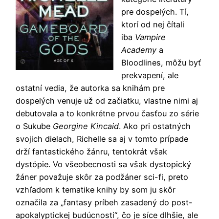
pre dospelých. Tí,
ktorí od nej čítali
iba
Vampire
Academy
a
Bloodlines, môžu byť
prekvapení, ale
ostatní vedia, že autorka sa knihám pre
dospelých venuje už od začiatku, vlastne nimi aj
debutovala a to konkrétne prvou časťou zo série
o Sukube
Georgine Kincaid
. Ako pri ostatných
svojich dielach, Richelle sa aj v tomto prípade
drží fantastického žánru, tentokrát však
dystópie. Vo všeobecnosti sa však dystopický
žáner považuje skôr za podžáner sci-fi, preto
vzhľadom k tematike knihy by som ju skôr
označila za „fantasy príbeh zasadený do post-
apokalyptickej budúcnosti“, čo je síce dlhšie, ale