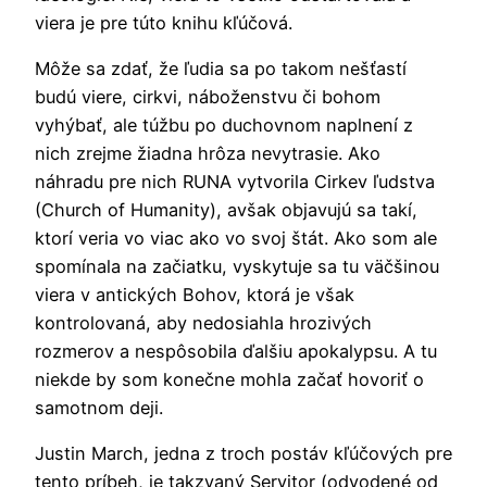
viera je pre túto knihu kľúčová.
Môže sa zdať, že ľudia sa po takom nešťastí
budú viere, cirkvi, náboženstvu či bohom
vyhýbať, ale túžbu po duchovnom naplnení z
nich zrejme žiadna hrôza nevytrasie. Ako
náhradu pre nich RUNA vytvorila Cirkev ľudstva
(Church of Humanity), avšak objavujú sa takí,
ktorí veria vo viac ako vo svoj štát. Ako som ale
spomínala na začiatku, vyskytuje sa tu väčšinou
viera v antických Bohov, ktorá je však
kontrolovaná, aby nedosiahla hrozivých
rozmerov a nespôsobila ďalšiu apokalypsu. A tu
niekde by som konečne mohla začať hovoriť o
samotnom deji.
Justin March, jedna z troch postáv kľúčových pre
tento príbeh, je takzvaný Servitor (odvodené od