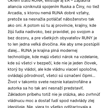
Okrem štátu RUNA, existuje aj EA – Západná
aliancia vzniknutá spojením Ruska a Činy, no tiež
Arcadia, s ktorou nemá RUNA dobré vzťahy,
pretože sa nesnažia potláčať náboženstvo tak
ako oni. A potom sú tu aj provincie, krajiny, kde
žijú ľudia nadivoko, bez pravidiel, po svojom a
bez dozoru, a pre všetkých obyvateľov RUNY je
to len jedna veľká divočina. Ale aby sme postúpili
ďalej… RUNA je krajina plná modernej
technológie, kde majú všetci nárok na vzdelanie,
kde sú všetci v bezpečí, kde nie je jeden človek,
ktorý by vládol, ale kde vládnu viacerí spoločne,
ovládajú pôrodnosť, všetci sú označení čipmi…
Život v takomto svete neznie katastrofálne a
autorka sa ho tak ani nesnaží predstaviť.
Základom príbehu totiž nie je otázka, ako zvrhnúť
vládnucu moc a dostať ľudí spod nadvlády zlej
ideológie. Nie, viera to všetko odštartovala a