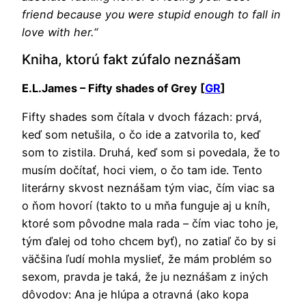
friend because you were stupid enough to fall in
love with her.“
Kniha, ktorú fakt zúfalo neznášam
E.L.James – Fifty shades of Grey [
GR
]
Fifty shades som čítala v dvoch fázach: prvá,
keď som netušila, o čo ide a zatvorila to, keď
som to zistila. Druhá, keď som si povedala, že to
musím dočítať, hoci viem, o čo tam ide. Tento
literárny skvost neznášam tým viac, čím viac sa
o ňom hovorí (takto to u mňa funguje aj u kníh,
ktoré som pôvodne mala rada – čím viac toho je,
tým ďalej od toho chcem byť), no zatiaľ čo by si
väčšina ľudí mohla myslieť, že mám problém so
sexom, pravda je taká, že ju neznášam z iných
dôvodov: Ana je hlúpa a otravná (ako kopa