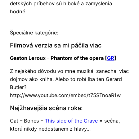
detských príbehov sú hlboké a zamyslenia
hodné.
Špeciálne kategórie:
Filmová verzia sa mi páčila viac
Gaston Leroux – Phantom of the opera [
GR
]
Z nejakého dôvodu vo mne muzikál zanechal viac
dojmov ako kniha. Alebo to robí iba ten Gerard
Butler?
http://www.youtube.com/embed/t75STnoaR1w
Najžhavejšia scéna roka:
Cat – Bones –
This side of the Grave
= scéna,
ktorú nikdy nedostanem z hlavy…