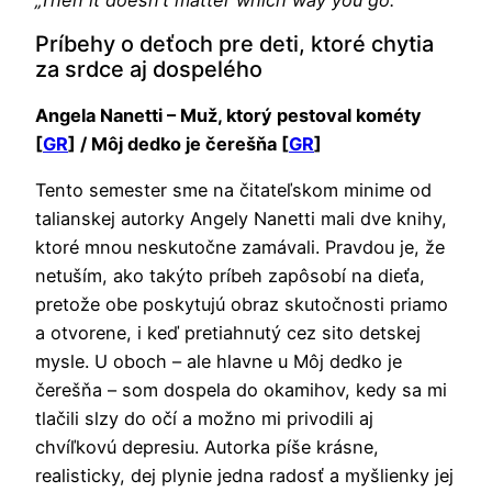
Príbehy o deťoch pre deti, ktoré chytia
za srdce aj dospelého
Angela Nanetti – Muž, ktorý pestoval kométy
[
GR
] / Môj dedko je čerešňa [
GR
]
Tento semester sme na čitateľskom minime od
talianskej autorky Angely Nanetti mali dve knihy,
ktoré mnou neskutočne zamávali. Pravdou je, že
netuším, ako takýto príbeh zapôsobí na dieťa,
pretože obe poskytujú obraz skutočnosti priamo
a otvorene, i keď pretiahnutý cez sito detskej
mysle. U oboch – ale hlavne u Môj dedko je
čerešňa – som dospela do okamihov, kedy sa mi
tlačili slzy do očí a možno mi privodili aj
chvíľkovú depresiu. Autorka píše krásne,
realisticky, dej plynie jedna radosť a myšlienky jej