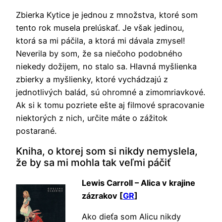
Zbierka Kytice je jednou z množstva, ktoré som
tento rok musela prelúskať. Je však jedinou,
ktorá sa mi páčila, a ktorá mi dávala zmysel!
Neverila by som, že sa niečoho podobného
niekedy dožijem, no stalo sa. Hlavná myšlienka
zbierky a myšlienky, ktoré vychádzajú z
jednotlivých balád, sú ohromné a zimomriavkové.
Ak si k tomu pozriete ešte aj filmové spracovanie
niektorých z nich, určite máte o zážitok
postarané.
Kniha, o ktorej som si nikdy nemyslela,
že by sa mi mohla tak veľmi páčiť
Lewis Carroll – Alica v krajine
zázrakov [
GR
]
Ako dieťa som Alicu nikdy