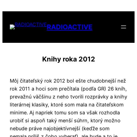
Přeskočit
na
obsah
RADIOACTIVE
Knihy roka 2012
Môj čitateľský rok 2012 bol ešte chudobnejší než
rok 2011 a hoci som prečítala (podľa GR) 26 kníh,
prevažnú väčšinu z neho tvorili rozprávky a knihy
literárnej klasiky, ktoré som mala na čitateľskom
minime. Aj napriek tomu som sa však rozhodla
urobiť si aspoň taký menší súhrn, ktorý možno
nebude práve najobjektívnejší (keďže som
nemala príliš z čoho vyberať), ale bude a to je