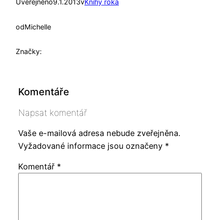
Uveřejněno
9.1.2013
v
Knihy roka
od
Michelle
Značky:
Komentáře
Napsat komentář
Vaše e-mailová adresa nebude zveřejněna.
Vyžadované informace jsou označeny
*
Komentář
*