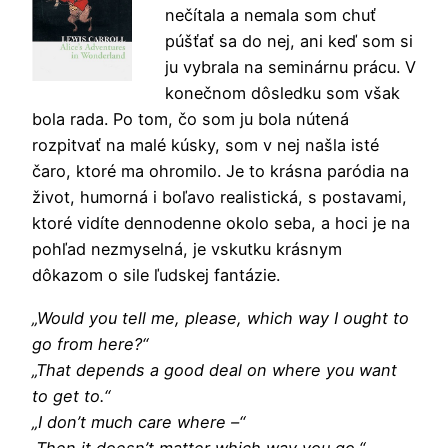
nečítala a nemala som chuť
púšťať sa do nej, ani keď som si
ju vybrala na seminárnu prácu. V
konečnom dôsledku som však
bola rada. Po tom, čo som ju bola nútená
rozpitvať na malé kúsky, som v nej našla isté
čaro, ktoré ma ohromilo. Je to krásna paródia na
život, humorná i boľavo realistická, s postavami,
ktoré vidíte dennodenne okolo seba, a hoci je na
pohľad nezmyselná, je vskutku krásnym
dôkazom o sile ľudskej fantázie.
„Would you tell me, please, which way I ought to
go from here?“
„That depends a good deal on where you want
to get to.“
„I don’t much care where –“
„Then it doesn’t matter which way you go.“