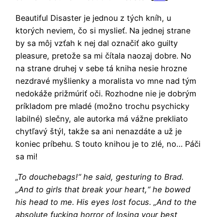
Beautiful Disaster je jednou z tých kníh, u
ktorých neviem, čo si myslieť. Na jednej strane
by sa môj vzťah k nej dal označiť ako guilty
pleasure, pretože sa mi čítala naozaj dobre. No
na strane druhej v sebe tá kniha nesie hrozne
nezdravé myšlienky a moralista vo mne nad tým
nedokáže prižmúriť oči. Rozhodne nie je dobrým
príkladom pre mladé (možno trochu psychicky
labilné) slečny, ale autorka má vážne prekliato
chytľavý štýl, takže sa ani nenazdáte a už je
koniec príbehu. S touto knihou je to zlé, no… Páči
sa mi!
„To douchebags!“ he said, gesturing to Brad.
„And to girls that break your heart,“ he bowed
his head to me. His eyes lost focus. „And to the
absolute fucking horror of losing your best