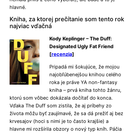
hlavné.
Kniha, za ktorej prečítanie som tento rok
najviac vďačná
Kody Keplinger – The Duff:
Designated Ugly Fat Friend
[
recenzia
]
Pripadá mi šokujúce, že mojou
najobľúbenejšou knihou celého
roka je práve YA non-fantasy
kniha – prvá kniha tohto žánru,
ktorú som vôbec dokázala dočítať do konca.
Vďaka The Duff som zistila, že aj príbehy zo
života môžu byť zaujímavé, že sa dá prežiť aj bez
krvesajov (hoci s nimi je to často krajšie) a
hlavne mi rozšírila obzory o nový typ kníh. Páčia