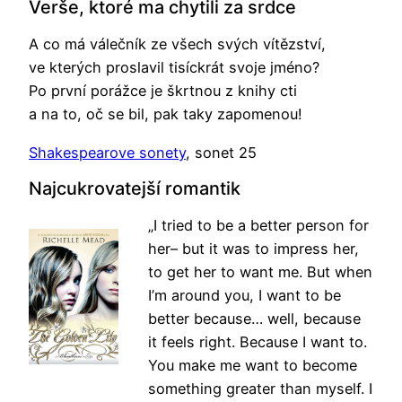
Verše, ktoré ma chytili za srdce
A co má válečník ze všech svých vítězství,
ve kterých proslavil tisíckrát svoje jméno?
Po první porážce je škrtnou z knihy cti
a na to, oč se bil, pak taky zapomenou!
Shakespearove sonety
, sonet 25
Najcukrovatejší romantik
„I tried to be a better person for
her– but it was to impress her,
to get her to want me. But when
I’m around you, I want to be
better because… well, because
it feels right. Because I want to.
You make me want to become
something greater than myself. I