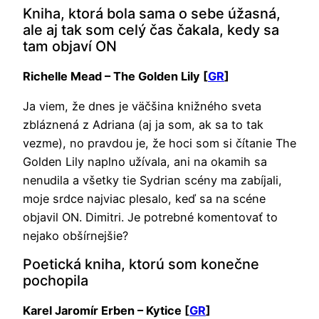
Kniha, ktorá bola sama o sebe úžasná,
ale aj tak som celý čas čakala, kedy sa
tam objaví ON
Richelle Mead – The Golden Lily [
GR
]
Ja viem, že dnes je väčšina knižného sveta
zbláznená z Adriana (aj ja som, ak sa to tak
vezme), no pravdou je, že hoci som si čítanie The
Golden Lily naplno užívala, ani na okamih sa
nenudila a všetky tie Sydrian scény ma zabíjali,
moje srdce najviac plesalo, keď sa na scéne
objavil ON. Dimitri. Je potrebné komentovať to
nejako obšírnejšie?
Poetická kniha, ktorú som konečne
pochopila
Karel Jaromír Erben – Kytice [
GR
]