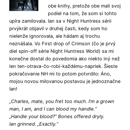
obe knihy, pretože obe mali svoj
podiel na tom, že som si tohto
upíra zamilovala. Ian sa v Night Huntress sérii
prvýkrát objavil v druhej časti, kedy som ho
nielenže ignorovala, ale hádam aj trochu
neznášala. Vo First drop of Crimson (čo je prvý
diel spin-off série Night Huntress World) sa mi
konečne dostal do povedomia ako niekto iný než
len ten-otrava-čo-robí-každému-napriek. Šieste
pokračovanie NH mi to potom potvrdilo: Áno,
mojou novou milovanou postavou je jednoznačne
Ian!
„Charles, mate, you fret too much. I’m a grown
man, I am, and I can blood my handle.“
„Handle your blood?“ Bones offered dryly.
Ian grinned. „Exactly.“