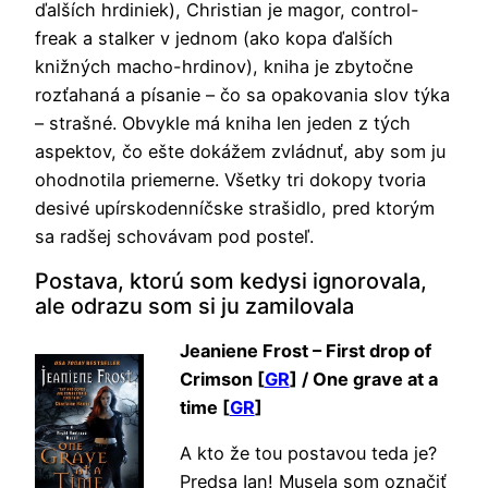
ďalších hrdiniek), Christian je magor, control-
freak a stalker v jednom (ako kopa ďalších
knižných macho-hrdinov), kniha je zbytočne
rozťahaná a písanie – čo sa opakovania slov týka
– strašné. Obvykle má kniha len jeden z tých
aspektov, čo ešte dokážem zvládnuť, aby som ju
ohodnotila priemerne. Všetky tri dokopy tvoria
desivé upírskodenníčske strašidlo, pred ktorým
sa radšej schovávam pod posteľ.
Postava, ktorú som kedysi ignorovala,
ale odrazu som si ju zamilovala
Jeaniene Frost – First drop of
Crimson [
GR
] / One grave at a
time [
GR
]
A kto že tou postavou teda je?
Predsa Ian! Musela som označiť