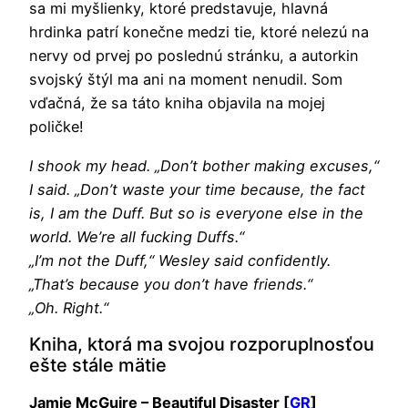
sa mi myšlienky, ktoré predstavuje, hlavná
hrdinka patrí konečne medzi tie, ktoré nelezú na
nervy od prvej po poslednú stránku, a autorkin
svojský štýl ma ani na moment nenudil. Som
vďačná, že sa táto kniha objavila na mojej
poličke!
I shook my head. „Don’t bother making excuses,“
I said. „Don’t waste your time because, the fact
is, I am the Duff. But so is everyone else in the
world. We’re all fucking Duffs.“
„I’m not the Duff,“ Wesley said confidently.
„That’s because you don’t have friends.“
„Oh. Right.“
Kniha, ktorá ma svojou rozporuplnosťou
ešte stále mätie
Jamie McGuire – Beautiful Disaster [
GR
]